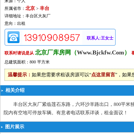
来源：个人
北京
丰台
所属省市：
>
详细地址：丰台区大灰厂
意向：出租
联系人:王女士
北京厂库房网（
Www.Bjckfw.Com
）
联系时请说是从
总建筑面积：800 平方米
温馨提示：
如果您需要求租该房源可以“
点这里留言
”，如果
相关介绍
丰台区大灰厂紧临莲石东路，六环沙羊路出口，800平
院内有空地可停放车辆。有意者电话联系详谈，租金面议！
图片展示