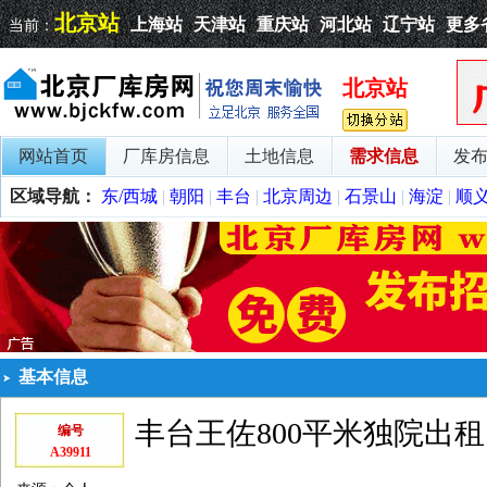
北京站
上海站
天津站
重庆站
河北站
辽宁站
更多
当前：
北京站
网站首页
厂库房信息
土地信息
需求信息
发
区域导航：
东/西城
|
朝阳
|
丰台
|
北京周边
|
石景山
|
海淀
|
顺
基本信息
丰台王佐800平米独院出租
编号
A39911