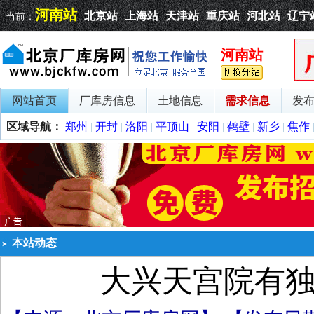
河南站
北京站
上海站
天津站
重庆站
河北站
辽宁
当前：
河南站
网站首页
厂库房信息
土地信息
需求信息
发
区域导航：
郑州
|
开封
|
洛阳
|
平顶山
|
安阳
|
鹤壁
|
新乡
|
焦作
本站动态
大兴天宫院有