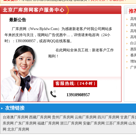
推
高
最新公告
高
厂库房网（Www.Bjckfw.Com）为感谢新老客户对我公司网站多
高
年来的支持与关注，现网站广告优惠中....，详情请来电咨询（24小
高
时）：13910908957
，或咨询QQ在线客服。
白
惠
在此网站全体员工祝：新老客户工作
番
顺利！
增
广
13910908957
友情链接
台港澳厂库房网
西藏厂库房网
贵州厂库房网
云南厂库房网
四川厂库房网
甘肃厂库
库房网
广东厂库房网
福建厂库房网
浙江厂库房网
安徽厂库房网
江苏厂库房网
山东
网
北京厂库房网