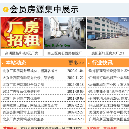
高明区杨和镇8元厂房
白云区黄石西路独院厂
惠阳新圩原房东厂房1
本站动态
更多>>
行业快讯
·
北京厂库房网升级成功，招募各省市
2020-01-04
·
珠海招商引资逆势而上 32
·
大兴天宫院有独院办公楼、宿舍楼
2019-11-22
·
广州将打造电影产业集群
·
北京厂库房网2018全新启航
2024-09-18
·
从知识城到产业园：重大
·
2011广告投放优惠进行中
2011-09-09
·
跨境电商企业“危中寻机” 
·
北京厂库房网广告优惠中
2011-09-09
·
全国平均月薪8829元 网友
·
硬件故障已排除，网站现已恢复正常
2009-02-27
·
玛氏箭牌全球口香糖与糖
·
奥运会期间照常上班的通知
2009-02-27
·
美国美容牙科学会中国代
·
北京厂库房网竭诚为您服务
2009-02-28
·
广州高新区迎重大跨国企
重要提示
：本站所有求租求购信息都已经过电话核实，
真实有效，非诚勿扰！