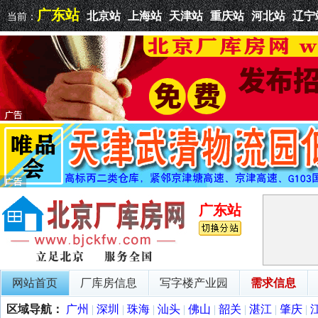
广东站
北京站
上海站
天津站
重庆站
河北站
辽宁
当前：
广东站
网站首页
厂库房信息
写字楼产业园
需求信息
区域导航：
广州
|
深圳
|
珠海
|
汕头
|
佛山
|
韶关
|
湛江
|
肇庆
|