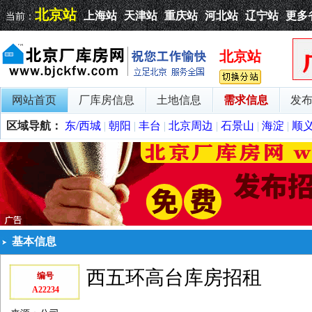
北京站
上海站
天津站
重庆站
河北站
辽宁站
更多
当前：
北京站
网站首页
厂库房信息
土地信息
需求信息
发
区域导航：
东/西城
|
朝阳
|
丰台
|
北京周边
|
石景山
|
海淀
|
顺
基本信息
西五环高台库房招租
编号
A22234