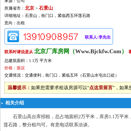
来源：公司
北京
石景山
所属省市：
>
详细地址：石景山，衙门口，紧临西五环莲石路
意向：出租
联系人:李先生
北京厂库房网（
Www.Bjckfw.Com
）
联系时请说是从
总建筑面积：1.1万 平方米
价格：面议
交通情况：交通便利，衙门口，紧临五环（石景山水屯出口处）
温馨提示：
如果您需要求租该房源可以“
点这里留言
”，如果
相关介绍
石景山高台库招租，总占地面积2万平米，库房1.1万平
莲石路，整分租均可。有意电话联系洽谈。