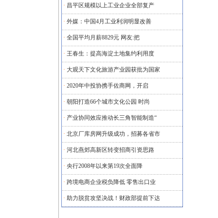
·
昌平区规模以上工业企业全部复产
·
外媒：中国4月工业利润明显改善
·
全国平均月薪8829元 网友:把
·
王春生：提高海淀土地集约利用度
·
大观天下文化旅游产业园获批为国家
·
2020年中投协携手佐商网，开启
·
朝阳打造66个城市文化公园 时尚
·
产业协同效应推动长三角智能制造“
·
北京厂库房网升级成功，招募各省市
·
河北燕郊高新区转变招商引资思路
·
央行2008年以来第19次全面降
·
跨境电商企业税负降低 零售出口业
·
助力脱贫攻坚决战！财政部提前下达