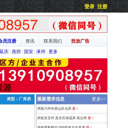
登录
注册
会员注册
资讯
联系我们
投放广告
延庆
|
燕郊
|
固安
|
涿州
|
更多
最新需求信息
更多>>
类型：厂库房
求租六环外房山区仓库
新！
求租东五环 及亦庄保温库 高台库
新！
求租西集附近1000平米左右库房
新！