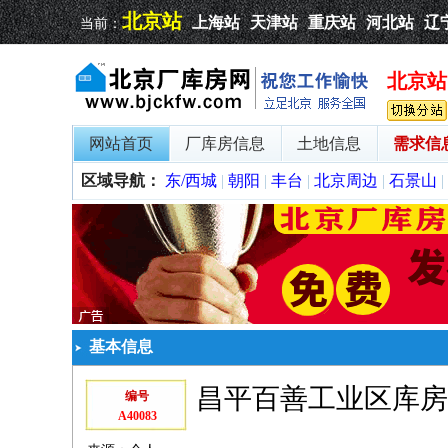
北京站
上海站
天津站
重庆站
河北站
辽
当前：
北京站
网站首页
厂库房信息
土地信息
需求信
区域导航：
东/西城
|
朝阳
|
丰台
|
北京周边
|
石景山
|
基本信息
昌平百善工业区库房
编号
A40083