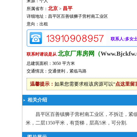
来源：个人
北京
昌平
所属省市：
>
详细地址：昌平区百善镇狮子营村南工业区
意向：出租
联系人:多女
北京厂库房网（
Www.Bjckfw
联系时请说是从
总建筑面积：3050 平方米
交通情况：交通便利，紧临马路
温馨提示：
如果您需要求租该房源可以“
点这里留
相关介绍
昌平区百善镇狮子营村南工业区，不拆迁，紧临
米，二层1350平米，有货梯，层高5米，可分割.