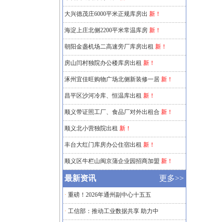
大兴德茂庄6000平米正规库房出
新！
海淀上庄北侧2200平米常温库房
新！
朝阳金盏机场二高速旁厂库房出租
新！
房山闫村独院办公楼库房出租
新！
涿州宜佳旺购物广场北侧新装修一居
新！
昌平区沙河冷库、恒温库出租
新！
顺义带证照工厂、食品厂对外出租合
新！
顺义北小营独院出租
新！
丰台大红门库房办公住宿出租
新！
顺义区牛栏山闽京蒲企业园招商加盟
新！
最新资讯
更多>>
·
重磅！2026年通州副中心十五五
·
工信部：推动工业数据共享 助力中