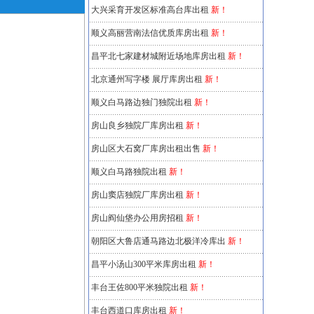
大兴采育开发区标准高台库出租
新！
顺义高丽营南法信优质库房出租
新！
昌平北七家建材城附近场地库房出租
新！
北京通州写字楼 展厅库房出租
新！
顺义白马路边独门独院出租
新！
房山良乡独院厂库房出租
新！
房山区大石窝厂库房出租出售
新！
顺义白马路独院出租
新！
房山窦店独院厂库房出租
新！
房山阎仙垡办公用房招租
新！
朝阳区大鲁店通马路边北极洋冷库出
新！
昌平小汤山300平米库房出租
新！
丰台王佐800平米独院出租
新！
丰台西道口库房出租
新！