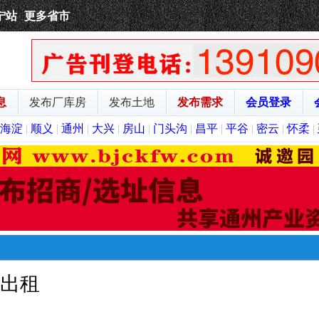
宁站
更多省市
息
发布厂库房
发布土地
发布需求
会员登录
海淀
|
顺义
|
通州
|
大兴
|
房山
|
门头沟
|
昌平
|
平谷
|
密云
|
怀柔
|
出租