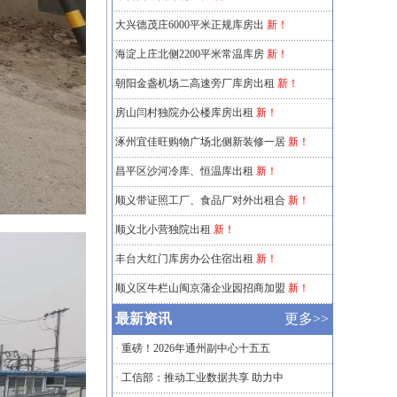
大兴德茂庄6000平米正规库房出
新！
海淀上庄北侧2200平米常温库房
新！
朝阳金盏机场二高速旁厂库房出租
新！
房山闫村独院办公楼库房出租
新！
涿州宜佳旺购物广场北侧新装修一居
新！
昌平区沙河冷库、恒温库出租
新！
顺义带证照工厂、食品厂对外出租合
新！
顺义北小营独院出租
新！
丰台大红门库房办公住宿出租
新！
顺义区牛栏山闽京蒲企业园招商加盟
新！
最新资讯
更多>>
·
重磅！2026年通州副中心十五五
·
工信部：推动工业数据共享 助力中