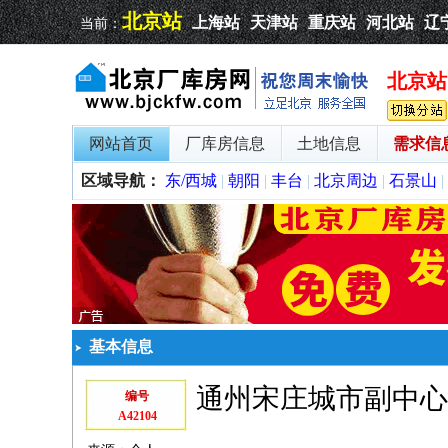
北京站
上海站
天津站
重庆站
河北站
辽
当前：
北京站
网站首页
厂库房信息
土地信息
需求信
区域导航：
东/西城
|
朝阳
|
丰台
|
北京周边
|
石景山
|
基本信息
通州宋庄城市副中心
编号
A42104