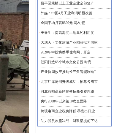
·
昌平区规模以上工业企业全部复产
·
外媒：中国4月工业利润明显改善
·
全国平均月薪8829元 网友:把
·
王春生：提高海淀土地集约利用度
·
大观天下文化旅游产业园获批为国家
·
2020年中投协携手佐商网，开启
·
朝阳打造66个城市文化公园 时尚
·
产业协同效应推动长三角智能制造“
·
北京厂库房网升级成功，招募各省市
·
河北燕郊高新区转变招商引资思路
·
央行2008年以来第19次全面降
·
跨境电商企业税负降低 零售出口业
·
助力脱贫攻坚决战！财政部提前下达