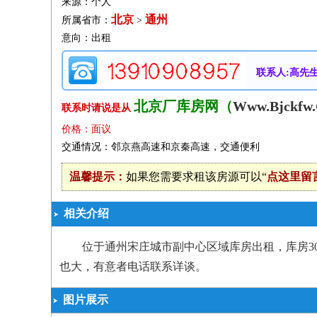
来源：个人
北京
通州
所属省市：
>
意向：出租
联系人:高先
北京厂库房网（
Www.Bjckfw
联系时请说是从
价格：面议
交通情况：邻京燕高速和京秦高速，交通便利
温馨提示：
如果您需要求租该房源可以“
点这里留
相关介绍
位于通州宋庄城市副中心区域库房出租，库房3
也大，有意者电话联系详谈。
图片展示