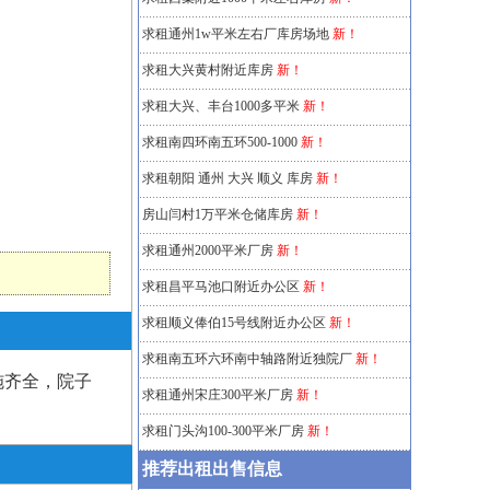
求租通州1w平米左右厂库房场地
新！
求租大兴黄村附近库房
新！
求租大兴、丰台1000多平米
新！
求租南四环南五环500-1000
新！
求租朝阳 通州 大兴 顺义 库房
新！
房山闫村1万平米仓储库房
新！
求租通州2000平米厂房
新！
求租昌平马池口附近办公区
新！
求租顺义俸伯15号线附近办公区
新！
求租南五环六环南中轴路附近独院厂
新！
施齐全，院子
求租通州宋庄300平米厂房
新！
求租门头沟100-300平米厂房
新！
推荐出租出售信息