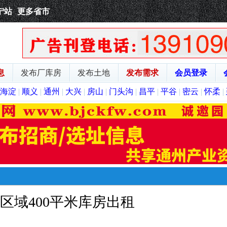
宁站
更多省市
息
发布厂库房
发布土地
发布需求
会员登录
海淀
|
顺义
|
通州
|
大兴
|
房山
|
门头沟
|
昌平
|
平谷
|
密云
|
怀柔
|
区域400平米库房出租