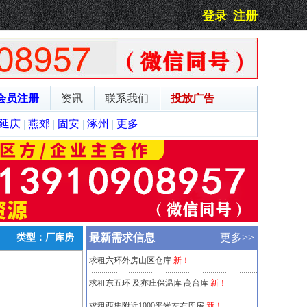
登录
注册
会员注册
资讯
联系我们
投放广告
延庆
|
燕郊
|
固安
|
涿州
|
更多
最新需求信息
更多>>
类型：厂库房
求租六环外房山区仓库
新！
求租东五环 及亦庄保温库 高台库
新！
求租西集附近1000平米左右库房
新！