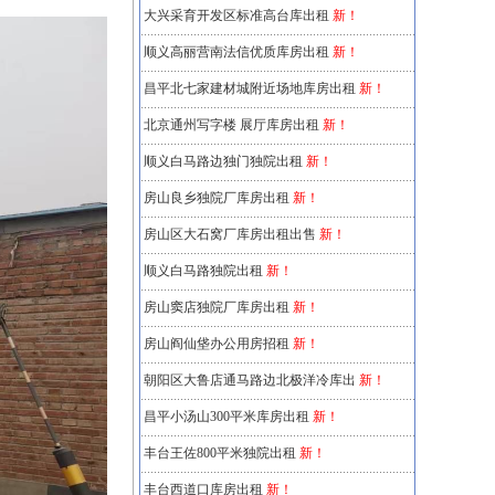
大兴采育开发区标准高台库出租
新！
顺义高丽营南法信优质库房出租
新！
昌平北七家建材城附近场地库房出租
新！
北京通州写字楼 展厅库房出租
新！
顺义白马路边独门独院出租
新！
房山良乡独院厂库房出租
新！
房山区大石窝厂库房出租出售
新！
顺义白马路独院出租
新！
房山窦店独院厂库房出租
新！
房山阎仙垡办公用房招租
新！
朝阳区大鲁店通马路边北极洋冷库出
新！
昌平小汤山300平米库房出租
新！
丰台王佐800平米独院出租
新！
丰台西道口库房出租
新！