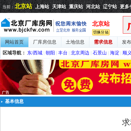
北京站
上海站
天津站
重庆站
河北站
辽宁站
更多
当前：
北京站
网站首页
厂库房信息
土地信息
需求信息
发
区域导航：
东/西城
|
朝阳
|
丰台
|
北京周边
|
石景山
|
海淀
|
顺
基本信息
求