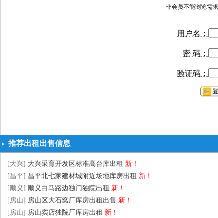
非会员不能浏览需
用户名：
密 码：
验证码：
推荐出租出售信息
[大兴]
大兴采育开发区标准高台库出租
新！
[昌平]
昌平北七家建材城附近场地库房出租
新！
[顺义]
顺义白马路边独门独院出租
新！
[房山]
房山区大石窝厂库房出租出售
新！
[房山]
房山窦店独院厂库房出租
新！