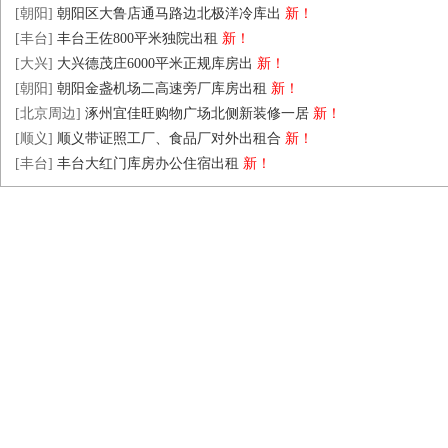
[朝阳]
朝阳区大鲁店通马路边北极洋冷库出
新！
[丰台]
丰台王佐800平米独院出租
新！
[大兴]
大兴德茂庄6000平米正规库房出
新！
[朝阳]
朝阳金盏机场二高速旁厂库房出租
新！
[北京周边]
涿州宜佳旺购物广场北侧新装修一居
新！
[顺义]
顺义带证照工厂、食品厂对外出租合
新！
[丰台]
丰台大红门库房办公住宿出租
新！