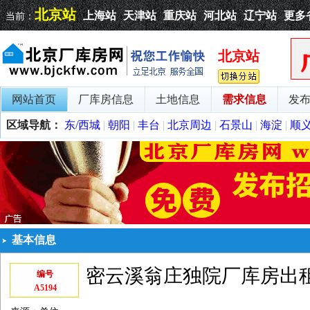
北京站
上海站
天津站
重庆站
河北站
辽宁站
更多
当前：
北京站
网站首页
厂库房信息
土地信息
需求信息
发
区域导航：
东/西城
|
朝阳
|
丰台
|
北京周边
|
石景山
|
海淀
|
顺
基本信息
密云溪翁庄独院厂库房出
编号
A5194