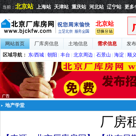
北京站
上海站
天津站
重庆站
河北站
辽宁站
更多
当前：
北京站
网站首页
厂库房信息
土地信息
需求信息
发
区域导航：
东/西城
|
朝阳
|
丰台
|
北京周边
|
石景山
|
海淀
|
顺
地产学堂
厂房